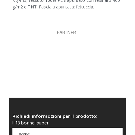
Kg./m
3
; tessuto 100% PL trapuntato con resinato 400
g/m
2
e TNT. Fascia trapuntata; fettuccia.
PARTNER:
Richiedi informazioni per il prodotto:
Il 18 bonnel super