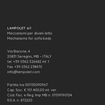
LAMPOLET srl
Meccanismi per divani letto
Mechanisms for sofa beds
Via Bacone, 4
20831 Seregno, MB – ITALY
tel. +39 0362 326682 int. 1
fax. +39 0362 238470
info@lampolet.com
Partita Iva 00705090967
Cap. Soc. € 101.400,00 int. ver.
Cod. Fisc. e Reg. Imp MB n. 01159190154
R.E.A. n. 872220