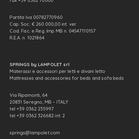
fax +39 0362 70000
Partita Iva 00782770960
Cap. Soc. € 260.000,00 int. ver.
Cod. Fisc. e Reg. Imp MB n. 04547110157
R.E.A. n. 1021864
SPRINGS by LAMPOLET srl
Materassi e accessori per letti e divani letto
Mattresses and accessories for beds and sofa beds
Via Ripamonti, 64
20831 Seregno, MB – ITALY
tel +39 0362 235997
tel +39 0362 326682 int. 2
springs@lampolet.com