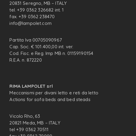
20831 Seregno, MB – ITALY
tel. +39 0362 326682 int. 1
fax. +39 0362 238470
info@lampolet.com
Partita Iva 00705090967
Cap. Soc. € 101.400,00 int. ver.
Cod. Fisc. e Reg. Imp MB n. 01159190154
R.E.A. n. 872220
RIMA LAMPOLET srl
Meccanismi per divani letto e reti da letto
Actions for sofa beds and bed steads
Vicolo Rho, 63
20821 Meda, MB – ITALY
tel +39 0362 70511