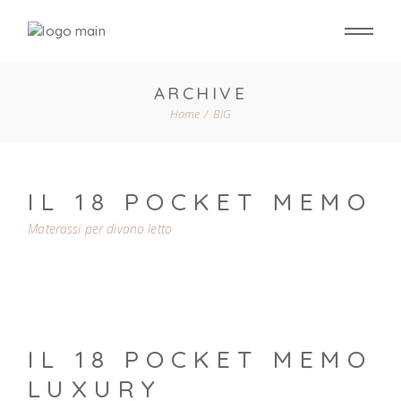
Skip
to
the
content
ARCHIVE
Home
BIG
IL 18 POCKET MEMO
Materassi per divano letto
IL 18 POCKET MEMO
LUXURY