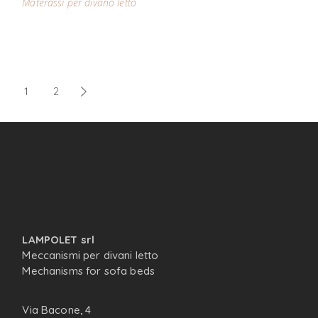
Materassi per divano letto
PAGINAZIONE
1
2
DEGLI
ARTICOLI
LAMPOLET srl
Meccanismi per divani letto
Mechanisms for sofa beds
Via Bacone, 4